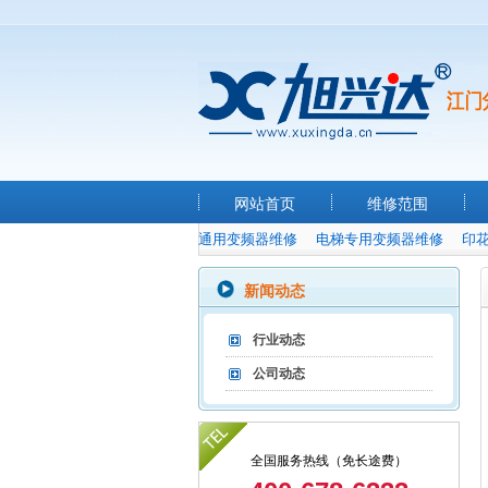
网站首页
维修范围
通用变频器维修
电梯专用变频器维修
印
新闻动态
行业动态
公司动态
全国服务热线（免长途费）