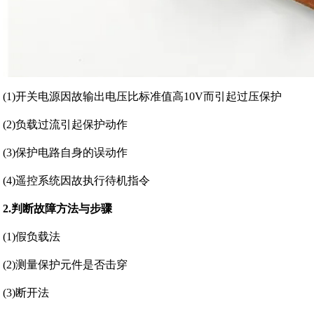
(1)开关电源因故输出电压比标准值高10V而引起过压保护
(2)负载过流引起保护动作
(3)保护电路自身的误动作
(4)遥控系统因故执行待机指令
2.判断故障方法与步骤
(1)假负载法
(2)测量保护元件是否击穿
(3)断开法