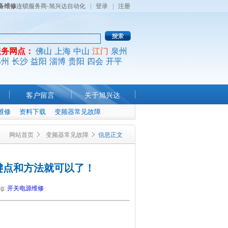
备维修
连锁服务商-旭兴达自动化
登录
注册
服务网点：
佛山
上海
中山
江门
泉州
郑州
长沙
益阳
淄博
贵阳
四会
开平
客户留言
关于旭兴达
维修
资料下载
变频器常见故障
网站首页
变频器常见故障
信息正文
键点和方法就可以了！
g:
开关电源维修