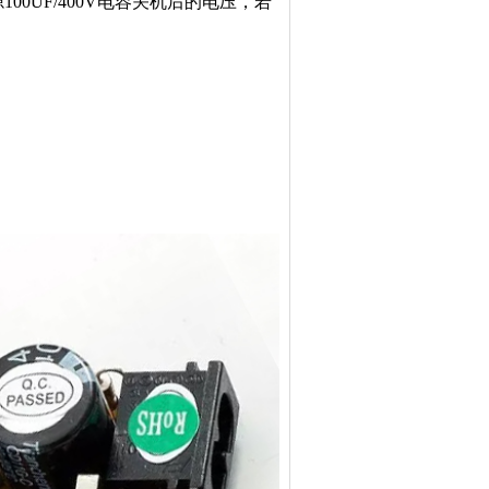
0UF/400V电容关机后的电压，若