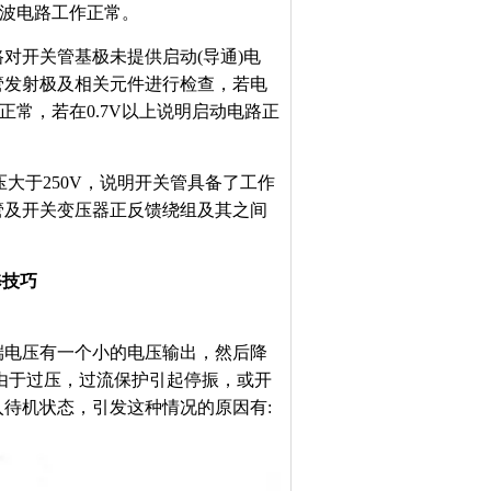
滤波电路工作正常。
路对开关管基极未提供启动(导通)电
管发射极及相关元件进行检查，若电
件正常，若在0.7V以上说明启动电路正
电压大于250V，说明开关管具备了工作
管及开关变压器正反馈绕组及其之间
修技巧
电压有一个小的电压输出，然后降
由于过压，过流保护引起停振，或开
入待机状态，引发这种情况的原因有: