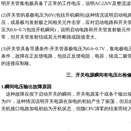
明开关管集电极具备了正常的工作电压，说明AC220V及整流
(2)开关管的基极电压为0V(包括开机瞬间)这种情况说明启动电
压，或基极与发射极之间相关元件击穿，应对启动电路和开关
压为0.6~0.7(包括开机瞬间)，说明启动电路和开关管发射极元
常，但开关管发射结或其元件断路或阻值变大。
(3)开关管具备导通条件:开关管基极电压为0.6~0.7V，集电极
条件，故障在正反馈电路，包括正反馈电阻，电容，续流二极
的连接应制板。
三、开关电源瞬间有电压出检
1.瞬间电压输出故障原因
这种故障在按下启动开关的瞬间，开关电源某个或各个输出端
为0V，这种情况说明开关电源在加电的初始产生了振荡，但后
关机接口电路加电初始为开机状态，但随CPU清零的结束而转