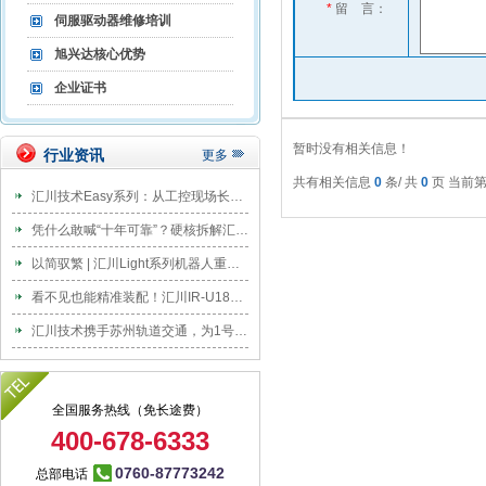
*
留 言：
伺服驱动器维修培训
旭兴达核心优势
企业证书
暂时没有相关信息！
行业资讯
更多
共有相关信息
0
条/ 共
0
页 当前
汇川技术Easy系列：从工控现场长出来的设计
凭什么敢喊“十年可靠”？硬核拆解汇川连续5年霸榜伺服的“高可靠基因”
以简驭繁 | 汇川Light系列机器人重磅发布
看不见也能精准装配！汇川IR-U18协作机器人破解电驱轴系盲装难题
汇川技术携手苏州轨道交通，为1号线BAS系统换新EVO800“中国脑”
全国服务热线（免长途费）
400-678-6333
0760-87773242
总部电话