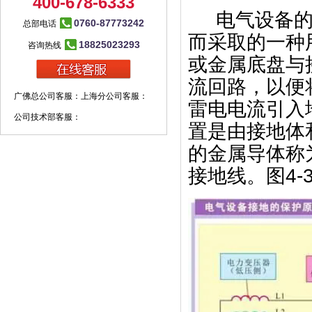
400-678-6333
电气设备
0760-87773242
总部电话
而采取的一种
18825023293
咨询热线
或金属底盘与
流回路，以便
广佛总公司客服：
上海分公司客服：
雷电电流引入
公司技术部客服：
置是由接地体
的金属导体称
接地线。图4