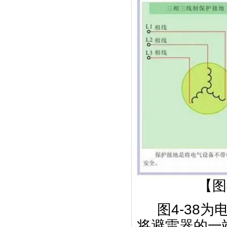
【图
图4-38
将避雷器的一