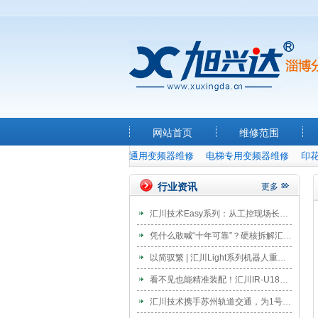
网站首页
维修范围
通用变频器维修
电梯专用变频器维修
印
行业资讯
更多
汇川技术Easy系列：从工控现场长出来的设计
凭什么敢喊“十年可靠”？硬核拆解汇川连续5年霸榜伺服的“高可靠基因”
以简驭繁 | 汇川Light系列机器人重磅发布
看不见也能精准装配！汇川IR-U18协作机器人破解电驱轴系盲装难题
汇川技术携手苏州轨道交通，为1号线BAS系统换新EVO800“中国脑”