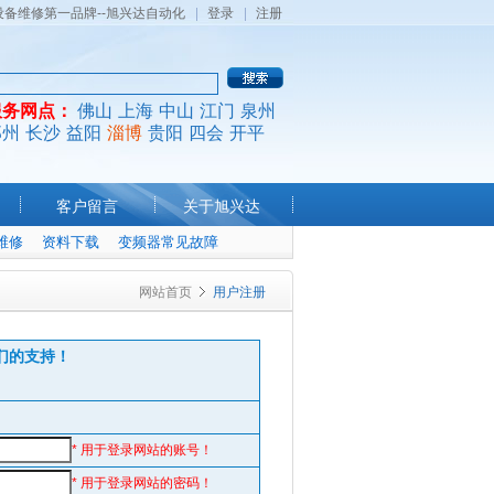
设备维修第一品牌--旭兴达自动化
登录
注册
服务网点：
佛山
上海
中山
江门
泉州
郑州
长沙
益阳
淄博
贵阳
四会
开平
客户留言
关于旭兴达
维修
资料下载
变频器常见故障
网站首页
用户注册
们的支持！
* 用于登录网站的账号！
* 用于登录网站的密码！