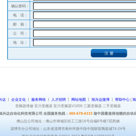
确认密码：
电 话：
邮 箱：
公 司：
地 址：
兴达
丨
企业文化
丨
服务网络
丨
人才招聘
丨
网站地图
丨
旭兴达微博
丨
帮助中心
|
旭
变频器维修
安川变频器
安川变频器V1000
三菱变频器
二手变频器
旭兴达自动化科技有限公司 全国服务热线：
400-678-6333
做中国最值得信赖的自动
佛山总公司地址：佛山市禅城区轻工三路16号自编8号楼7层西侧
淄博市分公司地址：山东省淄博市南外环路中段中国财富陶瓷城T4-24号